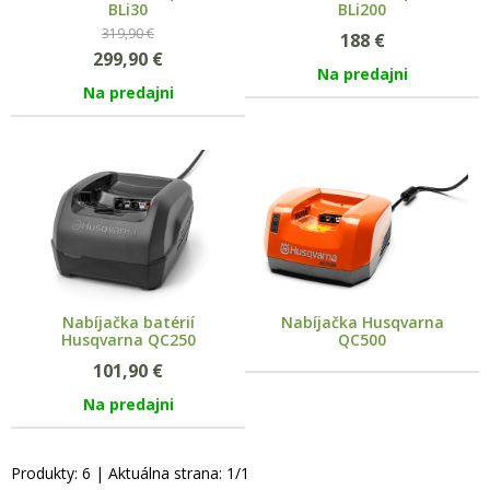
BLi30
BLi200
319,90 €
188
€
299,90
€
Na predajni
Na predajni
Nabíjačka batérií
Nabíjačka Husqvarna
Husqvarna QC250
QC500
101,90
€
Na predajni
Produkty:
6
| Aktuálna strana:
1
/
1