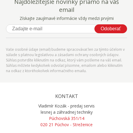
Najdôležitejšie novinky priamo na váš
email
Získajte zaujímavé informácie vždy medzi prvými
Odoberať
Vaše osobné údaje (email) budeme spracovávať len za týmto účelom v
súlade s platnou legislatívou a zásadami ochrany osobných údajov.
Súhlas potvrdíte kliknutím na odkaz, ktorý vám pošleme na váš email.
Súhlas môžete kedykoľvek odvolať písomne, emailom alebo kliknutím
na odkaz z ktoréhokoľvek informačného emailu.
KONTAKT
Vladimír Kozák - predaj servis
lesnej a záhradnej techniky
Púchovská 351/14
020 21 Púchov - Streženice