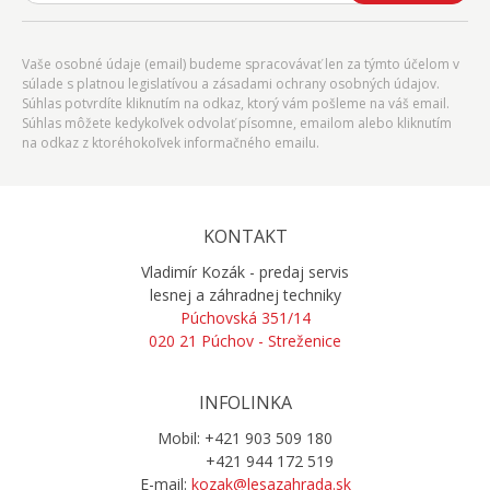
Vaše osobné údaje (email) budeme spracovávať len za týmto účelom v
súlade s platnou legislatívou a zásadami ochrany osobných údajov.
Súhlas potvrdíte kliknutím na odkaz, ktorý vám pošleme na váš email.
Súhlas môžete kedykoľvek odvolať písomne, emailom alebo kliknutím
na odkaz z ktoréhokoľvek informačného emailu.
KONTAKT
Vladimír Kozák - predaj servis
lesnej a záhradnej techniky
Púchovská 351/14
020 21 Púchov - Streženice
INFOLINKA
Mobil: +421 903 509 180
+421 944 172 519
E-mail:
kozak@lesazahrada.sk