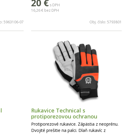
20
€
s DPH
16,26 €
bez DPH
lo:
5963106-07
Obj. číslo:
5793801
l
Rukavice Technical s
protiporezovou ochranou
Protiporezové rukavice. Zápästia z neoprénu.
Dvojité prešitie na palci. Dlaň rukavíc z