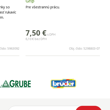
Grip
nky so
Pre všestrannú prácu.
sť rukavíc
ím.
7,50
€
s DPH
6,10 €
bez DPH
číslo:
5963092
Obj. číslo:
5298803-07