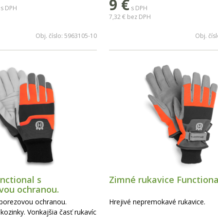
9
€
s DPH
s DPH
7,32 €
bez DPH
Obj. číslo:
5963105-10
Obj. čís
nctional s
Zimné rukavice Functiona
vou ochranou.
iporezovou ochranou.
Hrejivé nepremokavé rukavice.
kozinky. Vonkajšia časť rukavíc