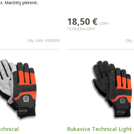
x. Manžety pletené..
18,50
€
s DPH
15,04 €
bez DPH
Obj. číslo:
5950039
Obj. 
chnical
Rukavice Technical Light