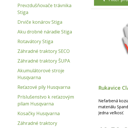
Prevzdušňovače trávnika
Stiga
Drviče konárov Stiga
Aku drobné náradie Stiga
Rotavátory Stiga
Záhradné traktory SECO
Záhradné traktory ŠUPA
Akumulátorové stroje
Husqvarna
Reťazové píly Husqvarna
Rukavice Cl
Príslušenstvo k reťazovým
Nefarbená kozia
pílam Husqvarna
materiálu Span
Jedna veľkosť.
Kosačky Husqvarna
Záhradné traktory