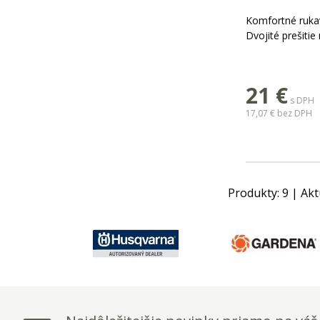
Komfortné rukav
Dvojité prešitie 
21
€
s DPH
17,07 €
bez DPH
Produkty:
9
| Akt