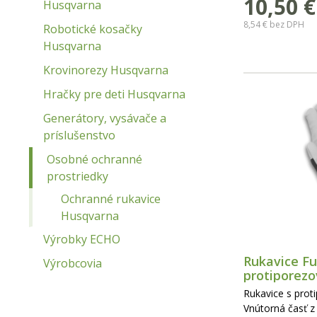
10,50
€
Husqvarna
8,54 €
bez DPH
Robotické kosačky
Husqvarna
Krovinorezy Husqvarna
Hračky pre deti Husqvarna
Generátory, vysávače a
príslušenstvo
Osobné ochranné
prostriedky
Ochranné rukavice
Husqvarna
Výrobky ECHO
Rukavice Fu
Výrobcovia
protiporezo
Rukavice s prot
Vnútorná časť z 