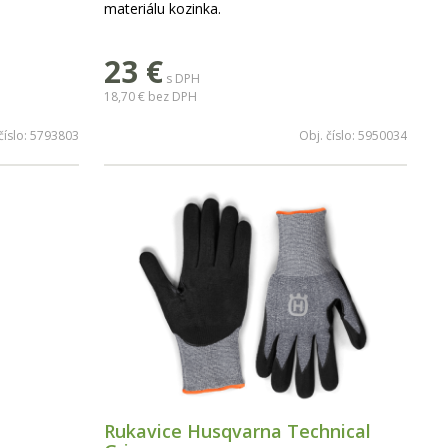
materiálu kozinka.
23
€
s DPH
18,70 €
bez DPH
číslo:
5793803
Obj. číslo:
5950034
Rukavice Husqvarna Technical