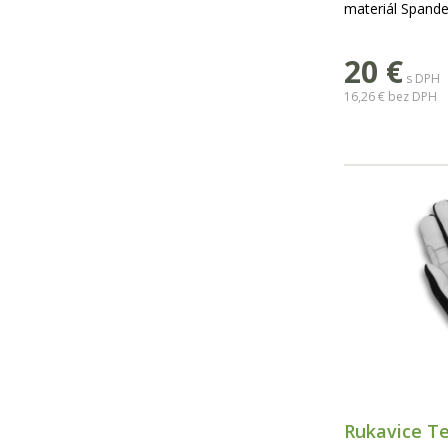
materiál Spande
20
€
s DPH
16,26 €
bez DPH
Rukavice Te