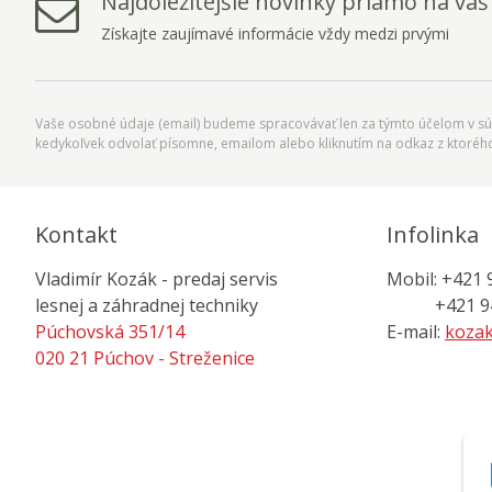
Najdôležitejšie novinky priamo na váš
Získajte zaujímavé informácie vždy medzi prvými
Vaše osobné údaje (email) budeme spracovávať len za týmto účelom v súl
kedykoľvek odvolať písomne, emailom alebo kliknutím na odkaz z ktoréh
Kontakt
Infolinka
Vladimír Kozák - predaj servis
Mobil: +421 
lesnej a záhradnej techniky
+421 944
Púchovská 351/14
E-mail:
kozak
020 21 Púchov - Streženice