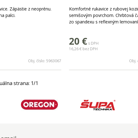
ice. Zápästie z neoprénu.
Komfortné rukavice z rubovej kozi
na palci.
semišovým povrchom. Chrbtová ča
zo spandexu s reflexným lemovan
20
€
s DPH
16,26 €
bez DPH
Obj. číslo:
5963067
Obj. 
uálna strana:
1
/
1