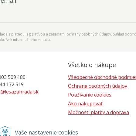
 email
ade s platnou legislatívou a zásadami ochrany osobných údajov. Súhlas potvrd
okoľvek informačného emailu.
Všetko o nákupe
903 509 180
Všeobecné obchodné podmie
 172 519
Ochrana osobných údajov
@lesazahrada.sk
Používanie cookies
Ako nakupovať
Možnosti platby a doprava
Postup pri reklamácii
Vaše nastavenie cookies