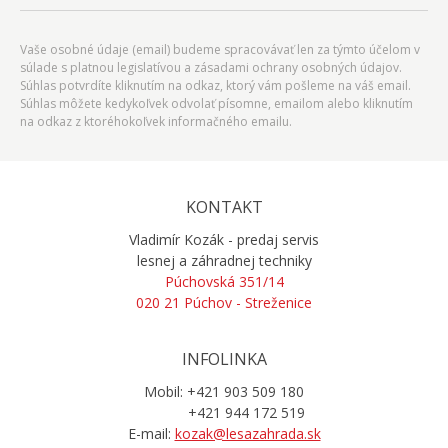
Vaše osobné údaje (email) budeme spracovávať len za týmto účelom v
súlade s platnou legislatívou a zásadami ochrany osobných údajov.
Súhlas potvrdíte kliknutím na odkaz, ktorý vám pošleme na váš email.
Súhlas môžete kedykoľvek odvolať písomne, emailom alebo kliknutím
na odkaz z ktoréhokoľvek informačného emailu.
KONTAKT
Vladimír Kozák - predaj servis
lesnej a záhradnej techniky
Púchovská 351/14
020 21 Púchov - Streženice
INFOLINKA
Mobil: +421 903 509 180
+421 944 172 519
E-mail:
kozak@lesazahrada.sk