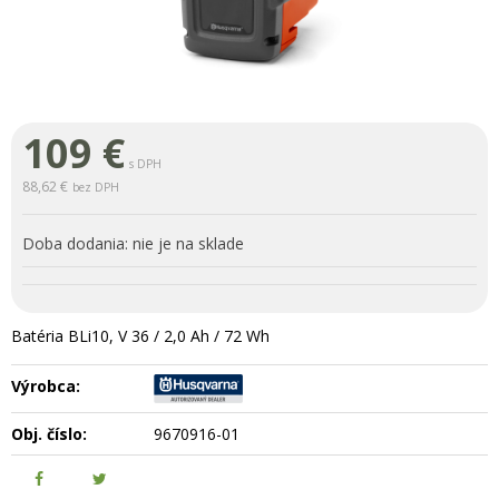
109
€
s DPH
88,62 €
bez DPH
Doba dodania:
nie je na sklade
Batéria BLi10, V 36 / 2,0 Ah / 72 Wh
Výrobca:
Obj. číslo:
9670916-01