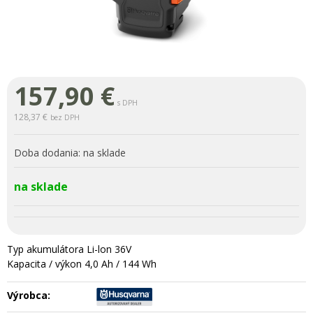
157,90
€
s DPH
128,37 €
bez DPH
Doba dodania:
na sklade
na sklade
Typ akumulátora Li-lon 36V
Kapacita / výkon 4,0 Ah / 144 Wh
Výrobca: