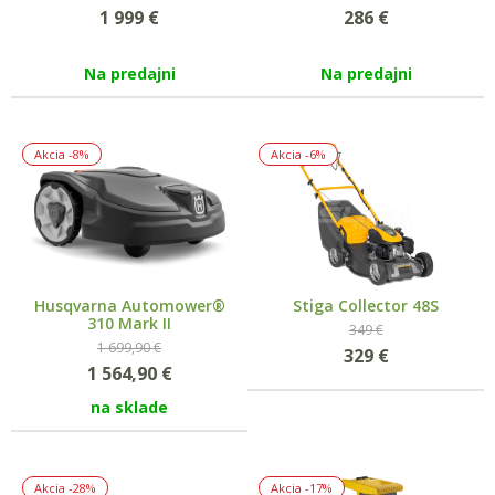
1 999
€
286
€
Na predajni
Na predajni
Akcia
-8%
Akcia
-6%
Husqvarna Automower®
Stiga Collector 48S
310 Mark II
349 €
1 699,90 €
329
€
1 564,90
€
na sklade
Akcia
-28%
Akcia
-17%