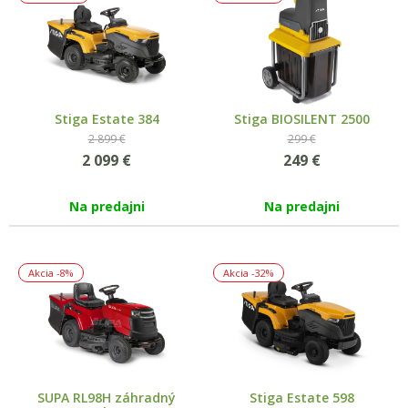
Stiga Estate 384
Stiga BIOSILENT 2500
2 899 €
299 €
2 099
€
249
€
Na predajni
Na predajni
Akcia
-8%
Akcia
-32%
SUPA RL98H záhradný
Stiga Estate 598