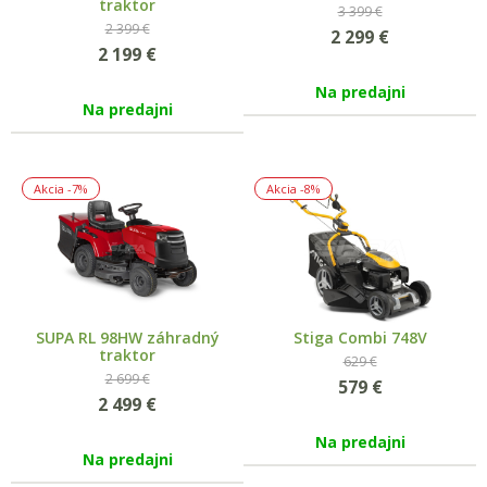
traktor
3 399 €
2 399 €
2 299
€
2 199
€
Na predajni
Na predajni
Akcia
-7%
Akcia
-8%
SUPA RL 98HW záhradný
Stiga Combi 748V
traktor
629 €
2 699 €
579
€
2 499
€
Na predajni
Na predajni