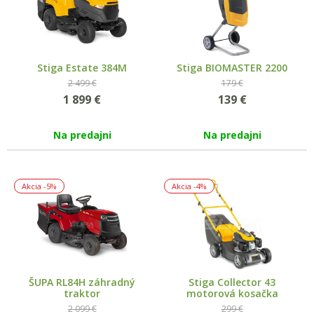
Stiga Estate 384M
Stiga BIOMASTER 2200
2 499 €
179 €
1 899
€
139
€
Na predajni
Na predajni
Akcia
-5%
Akcia
-4%
ŠUPA RL84H záhradný
Stiga Collector 43
traktor
motorová kosačka
2 099 €
299 €