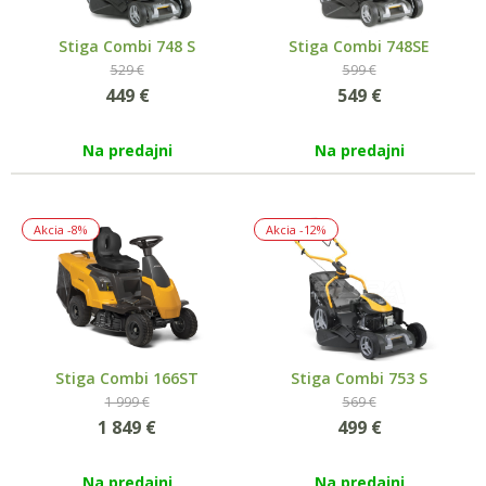
Stiga Combi 748 S
Stiga Combi 748SE
529 €
599 €
449
€
549
€
Na predajni
Na predajni
Akcia
-8%
Akcia
-12%
Stiga Combi 166ST
Stiga Combi 753 S
1 999 €
569 €
1 849
€
499
€
Na predajni
Na predajni