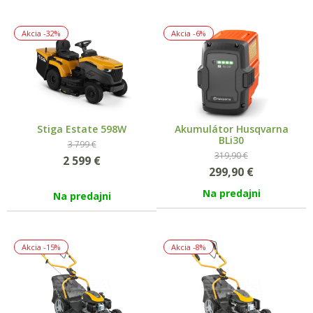
Akcia
-32%
Akcia
-6%
Stiga Estate 598W
Akumulátor Husqvarna
BLi30
3 799 €
319,90 €
2 599
€
299,90
€
Na predajni
Na predajni
Akcia
-15%
Akcia
-8%