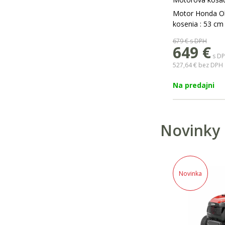
Motor Honda O
kosenia : 53 cm
679 €
s DPH
649 €
s D
527,64 €
bez DPH
Na predajni
Novinky
Novinka