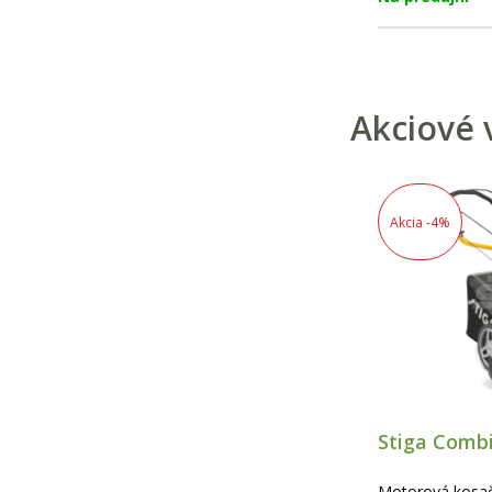
nabíjačka batéri
trávnik s trakt
technológiu a s
Akciové 
Akcia
-4%
Stiga Comb
Motorová kosač