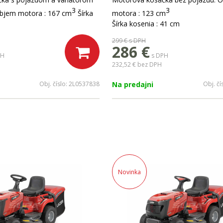
3
3
bjem motora : 167 cm
Šírka
motora : 123 cm
Šírka kosenia : 41 cm
299 €
s DPH
286 €
PH
s DPH
232,52 €
bez DPH
Obj. číslo:
2L0537838
Na predajni
Obj. čí
Novinka