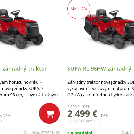
Akcia
-7%
 záhradný traktor
SUPA RL 98HW záhradný 
vám horúcu novinku –
Záhradný traktor novej značky SU
r novej značky SUPA. S
výkonným 2-valcovým motorom 
rom 98 cm, silným 4-taktným
(12 kW) a komfortnou hydrostatic
emom 452 cm³ a komfortnou
prevodovkou. Ponúka extra široký
2 699 €
s DPH
 prevodovkou predstavuje
s 2 nožmi pre rýchle kosenie, veľký
2 499 €
 pre stredné a veľké záhrady.
zberný kôš a bohatú výbavu v cene
s DPH
s DPH
né pohodlie vďaka odvetranej
mulčovacia zátka, ťažné zariadenie
H
2 082,50 €
bez DPH
edačke a bohatú výbavu v cene
ka, ťažné zariadenie a
Obj. číslo:
2T2621403
Na predajni
Obj. čí