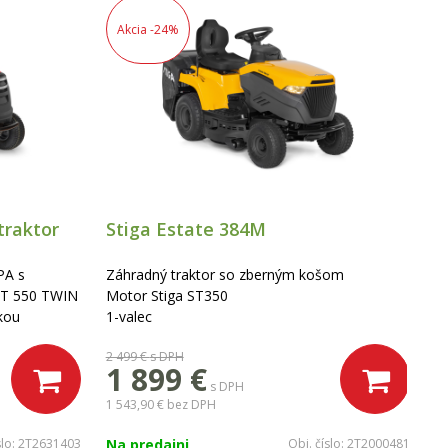
Akcia
-24%
traktor
Stiga Estate 384M
S
PA s
Záhradný traktor so zberným košom
Z
ST 550 TWIN
Motor Stiga ST350
M
kou
1-valec
1-
 záber 98 cm
2 499 €
s DPH
1 
 240 l
1 899 €
 -
s DPH
, nabíjačka.
1 543,90 €
bez DPH
1 
slo:
2T2631403
Na predajni
Obj. číslo:
2T2000481
N