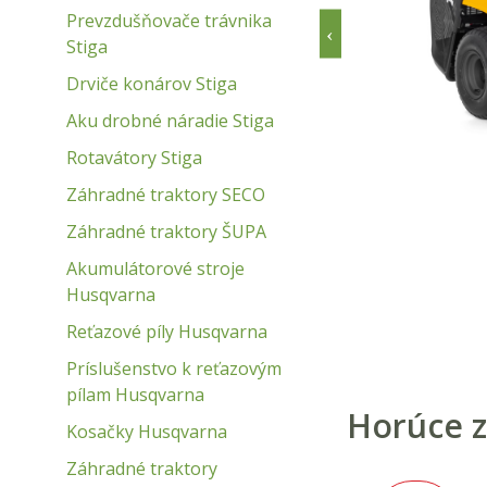
Prevzdušňovače trávnika
Stiga
Drviče konárov Stiga
Aku drobné náradie Stiga
Rotavátory Stiga
u
Záhradné traktory SECO
Záhradné traktory ŠUPA
Akumulátorové stroje
Husqvarna
Reťazové píly Husqvarna
Príslušenstvo k reťazovým
pílam Husqvarna
Horúce z
Kosačky Husqvarna
Záhradné traktory