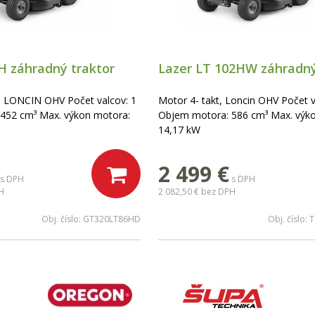
H záhradný traktor
Lazer LT 102HW záhradný
, LONCIN OHV Počet valcov: 1
Motor 4- takt, Loncin OHV Počet v
452 cm³ Max. výkon motora:
Objem motora: 586 cm³ Max. výk
14,17 kW
2 499 €
s DPH
s DPH
H
2 082,50 €
bez DPH
Obj. číslo:
GT320LT86HD
Obj. číslo:
T