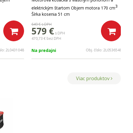
3
elektrickým štartom Objem motora 170 cm
Šírka kosenia 51 cm
649 €
s DPH
579 €
s DPH
470,73 €
bez DPH
slo:
2L0431048
Na predajni
Obj. číslo:
2L0536548
Viac produktov