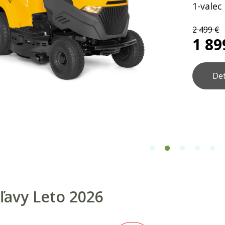
1-valec
2 499 €
1 89
Det
ľavy Leto 2026