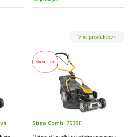
Viac produktov
Akcia
-11%
ová
Stiga Combi 753SE
Objem
Motorová kosačka s vlastným pohonom a