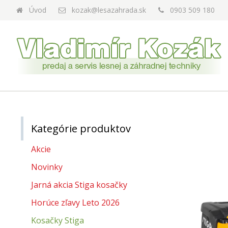
Úvod
kozak@lesazahrada.sk
0903 509 180
Kategórie produktov
Akcie
Novinky
ombi 166ST
Jarná akcia Stiga kosačky
Horúce zľavy Leto 2026
r so zberným košom
Kosačky Stiga
series