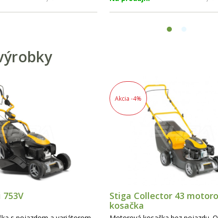
e). Začnite sa starať o svoj
orom, ktorý spája modernú
kvelú cenu.
výrobky
Akcia
-4%
i 753V
Stiga Collector 43 motor
kosačka
ka s pojazdom a variátorom
Motorová kosačka bez pojazdu. 