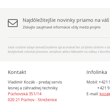
Najdôležitejšie novinky priamo na váš
Získajte zaujímavé informácie vždy medzi prvými
Vaše osobné údaje (email) budeme spracovávať len za týmto účelom v súl
kedykoľvek odvolať písomne, emailom alebo kliknutím na odkaz z ktoréh
Kontakt
Infolinka
Vladimír Kozák - predaj servis
Mobil: +421 
lesnej a záhradnej techniky
+421 944
Púchovská 351/14
E-mail:
kozak
020 21 Púchov - Streženice