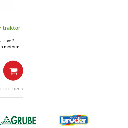
 traktor
alcov: 2
on motora:
G320LT102HD