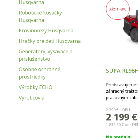
Husqvarna
Akcia
-8%
Robotické kosačky
Husqvarna
Krovinorezy Husqvarna
Hračky pre deti Husqvarna
Generátory, vysávače a
príslušenstvo
Osobné ochranné
SUPA RL98H
prostriedky
Predstavujeme 
Výrobky ECHO
záhradný trakto
Výrobcovia
pracovným zábe
motorom s obj
2 399 €
s DPH
hydrostatickou
2 199 €
ideálne riešenie
Ponúka výnimoč
1 832,50 €
bez DP
tapacírovanej s
(mulčovacia zát
Na predajni