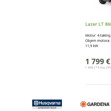
Lazer LT 86
Motor: 4-taktný
Objem motora: 
11,9 kW
1 799 €
1 499,17 €
bez DP