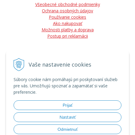
Všeobecné obchodné podmienky
Ochrana osobných údajov
Používanie cookies
Ako nakupovať
Možnosti platby a doprava
Postup pri reklamácii
Vaše nastavenie cookies
NÁJDETE NÁS
Súbory cookie nám pomáhajú pri poskytovaní služieb
pre vás. Umožňujú spoznať a zapamätať si vaše
preferencie.
Prijať
Nastaviť
Odmietnuť
© 2026 Vladimír Kozák - lesná a záhradná technika, predaj, servis •
tvorba