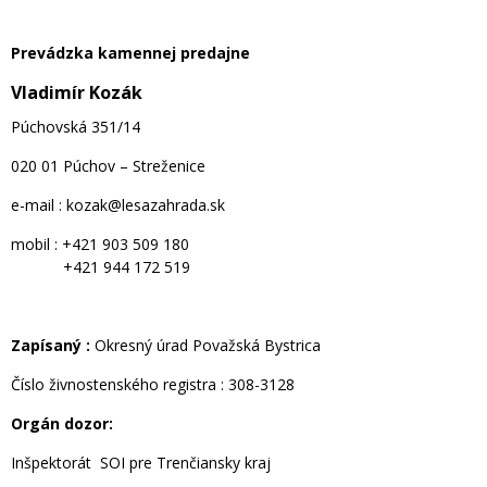
Prevádzka kamennej predajne
Vladimír Kozák
Púchovská 351/14
020 01 Púchov – Streženice
e-mail : kozak@lesazahrada.sk
mobil : +421 903 509 180
+421 944 172 519
Zapísaný :
Okresný úrad Považská Bystrica
Číslo živnostenského registra : 308-3128
Orgán dozor:
Inšpektorát SOI pre Trenčiansky kraj