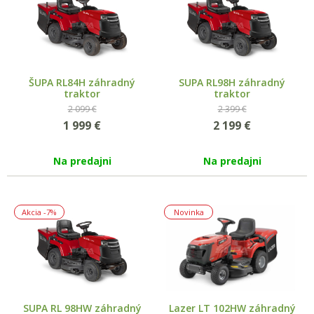
ŠUPA RL84H záhradný
SUPA RL98H záhradný
traktor
traktor
2 099 €
2 399 €
1 999
€
2 199
€
Na predajni
Na predajni
Akcia
-7%
Novinka
SUPA RL 98HW záhradný
Lazer LT 102HW záhradný