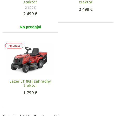
traktor
traktor
2 699 €
2 499
€
2 499
€
Na predajni
Novinka
Lazer LT 86H záhradný
traktor
1 799
€