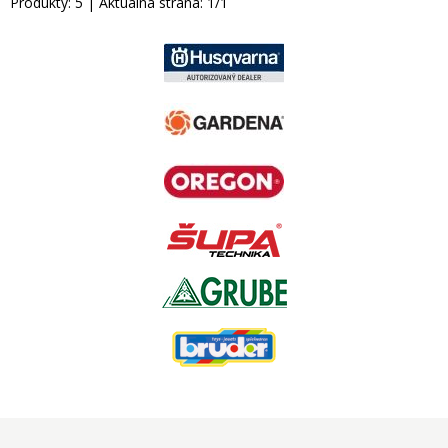
Produkty:
5
| Aktuálna strana:
1
/
1