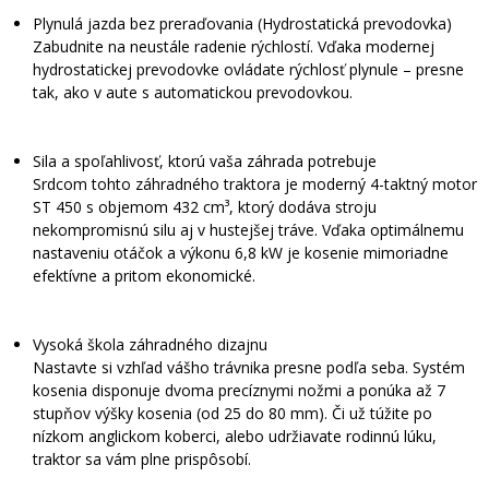
Plynulá jazda bez preraďovania (Hydrostatická prevodovka)
Zabudnite na neustále radenie rýchlostí. Vďaka modernej
hydrostatickej prevodovke ovládate rýchlosť plynule – presne
tak, ako v aute s automatickou prevodovkou.
Sila a spoľahlivosť, ktorú vaša záhrada potrebuje
Srdcom tohto záhradného traktora je moderný 4-taktný motor
ST 450 s objemom 432 cm³, ktorý dodáva stroju
nekompromisnú silu aj v hustejšej tráve. Vďaka optimálnemu
nastaveniu otáčok a výkonu 6,8 kW je kosenie mimoriadne
efektívne a pritom ekonomické.
Vysoká škola záhradného dizajnu
Nastavte si vzhľad vášho trávnika presne podľa seba. Systém
kosenia disponuje dvoma precíznymi nožmi a ponúka až 7
stupňov výšky kosenia (od 25 do 80 mm). Či už túžite po
nízkom anglickom koberci, alebo udržiavate rodinnú lúku,
traktor sa vám plne prispôsobí.