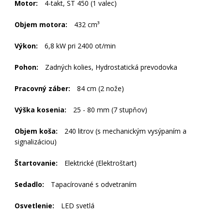
Motor:
4-takt, ST 450 (1 valec)
Objem motora:
432 cm³
Výkon:
6,8 kW pri 2400 ot/min
Pohon:
Zadných kolies, Hydrostatická prevodovka
Pracovný záber:
84 cm (2 nože)
Výška kosenia:
25 - 80 mm (7 stupňov)
Objem koša:
240 litrov (s mechanickým vysýpaním a
signalizáciou)
Štartovanie:
Elektrické (Elektroštart)
Sedadlo:
Tapacírované s odvetraním
Osvetlenie:
LED svetlá