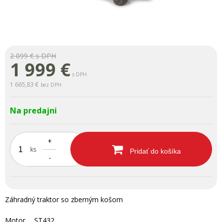
2 099 €
s DPH
1 999
€
s DPH
1 665,83 €
bez DPH
Na predajni
+
ks
Pridať do košíka
-
Záhradný traktor so zberným košom
Motor ST432