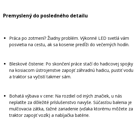
Premyslený do posledného detailu
Práca po zotmení? Žiadny problém. Výkonné LED svetlá vám
posvietia na cestu, ak sa kosenie predĺži do večerných hodín.
Bleskové čistenie: Po skončení práce stačí do hadicovej spojky
na kosiacom ústrojenstve zapojiť záhradnú hadicu, pustiť vodu
a traktor sa vyčistí takmer sám.
Bohatá výbava v cene: Na rozdiel od iných značiek, u nás
neplatíte za dôležité príslušenstvo navyše. Súčasťou balenia je
mulčovacia zátka, ťažné zariadenie (vďaka ktorému môžete za
traktor zapojiť vozík) a nabíjačka batérie.