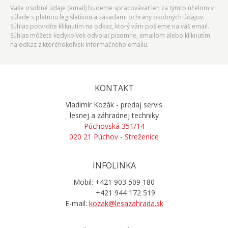
Vaše osobné údaje (email) budeme spracovávať len za týmto účelom v
súlade s platnou legislatívou a zásadami ochrany osobných údajov.
Súhlas potvrdíte kliknutím na odkaz, ktorý vám pošleme na váš email.
Súhlas môžete kedykoľvek odvolať písomne, emailom alebo kliknutím
na odkaz z ktoréhokoľvek informačného emailu.
KONTAKT
Vladimír Kozák - predaj servis
lesnej a záhradnej techniky
Púchovská 351/14
020 21 Púchov - Streženice
INFOLINKA
Mobil: +421 903 509 180
+421 944 172 519
E-mail:
kozak@lesazahrada.sk