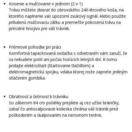
Kosenie a mulčovanie v jednom (2 v 1)
Trávu môžete zbierať do obrovského 240-litrového koša, na
ktorého naplnenie vás upozorní zvukový signál. Alebo použite
pribalenú mulčovaciu zátku a premeňte pokosenú trávu na
prírodné hnojivo pre váš trávnik.
Prémiové pohodlie pri práci
Komfortná tapacírovaná sedačka s odvetraním vám zaručí, že
sa nebudete potiť ani počas horúcich letných dní. K tomu
pridajte elektroštart (štartovanie tlačidlom) a
elektromagnetickú spojku, vďaka ktorej nože zapnete jediným
stlačením gombíka.
Obratnosť a šetrnosť k trávniku
So záberom 84 cm poľahky prejdete aj cez užšie bráničky,
zatiaľ čo antiscalpovacie kolieska chránia váš trávnik pred
poškodením a skalpovaním na nerovnom teréne.