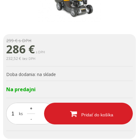
299 €
s DPH
286
€
s DPH
232,52 €
bez DPH
Doba dodania:
na sklade
Na predajni
+
ks
Pridať do košíka
-