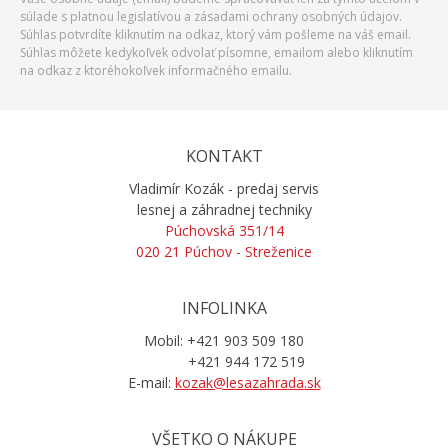
súlade s platnou legislatívou a zásadami ochrany osobných údajov.
Súhlas potvrdíte kliknutím na odkaz, ktorý vám pošleme na váš email.
Súhlas môžete kedykoľvek odvolať písomne, emailom alebo kliknutím
na odkaz z ktoréhokoľvek informačného emailu.
KONTAKT
Vladimír Kozák - predaj servis
lesnej a záhradnej techniky
Púchovská 351/14
020 21 Púchov - Streženice
INFOLINKA
Mobil: +421 903 509 180
+421 944 172 519
E-mail:
kozak@lesazahrada.sk
VŠETKO O NÁKUPE