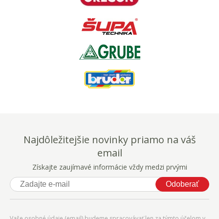
Najdôležitejšie novinky priamo na váš
email
Získajte zaujímavé informácie vždy medzi prvými
Odoberať
Vaše osobné údaje (email) budeme spracovávať len za týmto účelom v