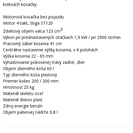
kolesách kosačky.
Motorová kosačka bez pojazdu
Motor 4-takt, Stiga ST120
3
Zdvihový objem valca 123 cm
Výkon pri prednastavených otáčkach 1,9 kW / pri 2900 ot/min
Pracovný záber kosenia 41 cm
Centrálne nastavenie výšky kosenia, v 6 polohách
Výška kosenia 22 - 65 mm
Vyhadzovanie pokosenej trávy zadné, zber
Objem zberného koša 60 l
Typ zberného koša plastový
Priemer kolies 200 / 200 mm
Hmotnosť 25 kg
Materiál skeletu oceľ
Materiál diskov plast
Zdroj energie benzín
Objem palivovej nádrže 0,8 l