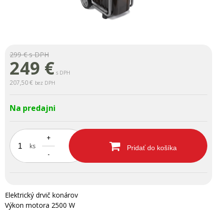
299 €
s DPH
249
€
s DPH
207,50 €
bez DPH
Na predajni
+
ks
Pridať do košíka
-
Elektrický drvič konárov
Výkon motora 2500 W