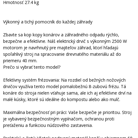
Hmotnosť 27.4 kg
Výkonný a tichý pomocník do každej záhrady
Zbavte sa kop kopy konárov a záhradného odpadu rýchlo,
bezpečne a efektívne. Náš elektrický drvič s výkonným 2500 W
motorom je navrhnutý pre majiteľov záhrad, ktorí hľadajú
spoľahlivý stroj na spracovanie drevnatého materiálu až do
priemeru 40 mm.
Prečo si vybrať tento model?
Efektívny systém frézovania: Na rozdiel od bežných nožových
drvičov využíva tento model pomalobežnú 8-zubovú frézu. Tá
konáre do stroja nielen vťahuje sama, ale ich aj efektívne drví na
malé kúsky, ktoré sú ideálne do kompostu alebo ako mulč.
Maximálna bezpečnosť pri práci: Vaše bezpečie je prioritou. Stroj
je vybavený bezpečnostným vypínačom, ochranou proti
preťaženiu a funkciou núdzového zastavenia.