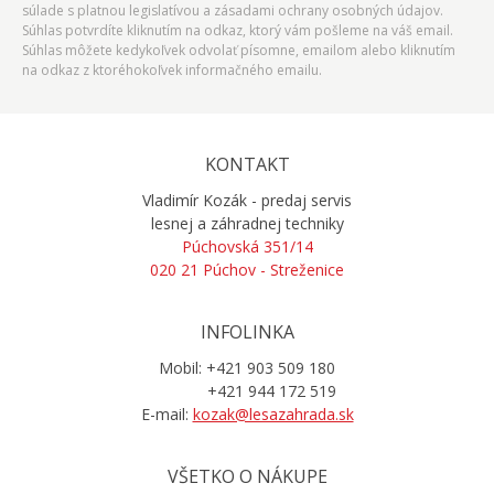
súlade s platnou legislatívou a zásadami ochrany osobných údajov.
Súhlas potvrdíte kliknutím na odkaz, ktorý vám pošleme na váš email.
Súhlas môžete kedykoľvek odvolať písomne, emailom alebo kliknutím
na odkaz z ktoréhokoľvek informačného emailu.
KONTAKT
Vladimír Kozák - predaj servis
lesnej a záhradnej techniky
Púchovská 351/14
020 21 Púchov - Streženice
INFOLINKA
Mobil: +421 903 509 180
+421 944 172 519
E-mail:
kozak@lesazahrada.sk
VŠETKO O NÁKUPE