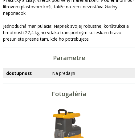
Praktický a čistý: Všetok podrvený materiál končí v objemnom 60-
litrovom plastovom koši, takže na zemi nezostáva žiadny
neporiadok.
Jednoduchá manipulácia: Napriek svojej robustnej konštrukcii a
hmotnosti 27,4 kg ho vďaka transportným kolieskam hravo
presuniete presne tam, kde ho potrebujete.
Parametre
dostupnosť
Na predajni
Fotogaléria