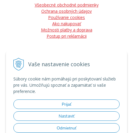
Všeobecné obchodné podmienky
Ochrana osobných údajov
Používanie cookies
Ako nakupovať
Možnosti platby a doprava
Postup pri reklamácii
Vaše nastavenie cookies
NÁJDETE NÁS
Súbory cookie nám pomáhajú pri poskytovaní služieb
pre vás. Umožňujú spoznať a zapamätať si vaše
preferencie.
Prijať
Nastaviť
Odmietnuť
© 2026 Vladimír Kozák - lesná a záhradná technika, predaj, servis •
tvorba