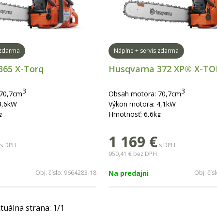
 zdarma
Náplne + servis zdarma
365 X-Torq
Husqvarna 372 XP® X-T
3
3
 70,7cm
Obsah motora: 70,7cm
3,6kW
Výkon motora: 4,1kW
g
Hmotnosť: 6,6kg
 70cm
dĺžka lišty: 38-70cm
1 169
€
s DPH
s DPH
950,41 €
bez DPH
Obj. číslo:
9664283-18
Na predajni
Obj. čís
tuálna strana:
1
/
1