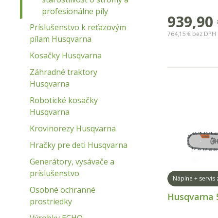
Dĺžka lišty: 14"
profesionálne píly
939,90
Príslušenstvo k reťazovým
764,15 €
bez DPH
pílam Husqvarna
Kosačky Husqvarna
Záhradné traktory
Husqvarna
Robotické kosačky
Husqvarna
Krovinorezy Husqvarna
Hračky pre deti Husqvarna
Generátory, vysávače a
príslušenstvo
Náplne + servis
Osobné ochranné
Husqvarna 
prostriedky