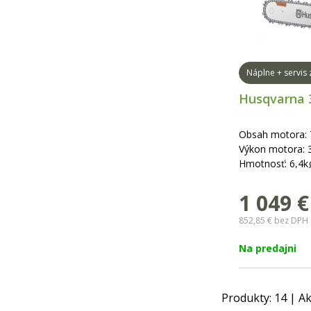
Náplne + servis
Husqvarna 
Obsah motora:
Výkon motora: 
Hmotnosť: 6,4k
dĺžka lišty: 40 -
1 049
€
852,85 €
bez DPH
Na predajni
Produkty:
14
| Ak