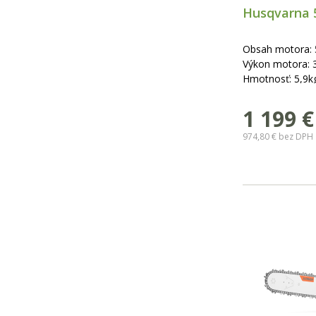
Husqvarna 
Obsah motora:
Výkon motora: 
Hmotnosť: 5,9k
Dĺžka lišty: 33 
1 199
€
Vyhrievaná ruko
974,80 €
bez DPH