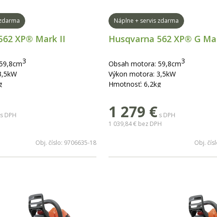
 zdarma
Náplne + servis zdarma
562 XP® Mark II
Husqvarna 562 XP® G Mar
3
3
 59,8cm
Obsah motora: 59,8cm
3,5kW
Výkon motora: 3,5kW
g
Hmotnosť: 6,2kg
70cm
dĺžka lišty: 38-70cm
1 279
€
Vyhrievaná rukoväť
s DPH
s DPH
1 039,84 €
bez DPH
Obj. číslo:
9706635-18
Obj. čís