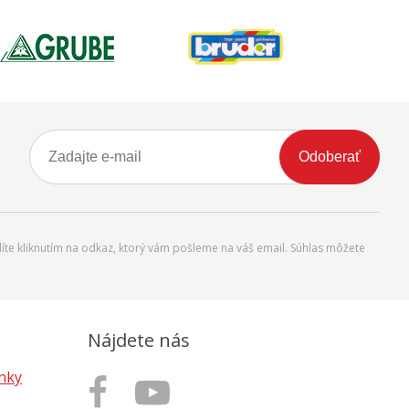
Odoberať
íte kliknutím na odkaz, ktorý vám pošleme na váš email. Súhlas môžete
Nájdete nás
nky