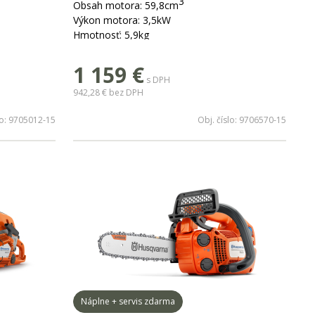
3
Obsah motora: 59,8cm
Výkon motora: 3,5kW
Hmotnosť: 5,9kg
dĺžka lišty: 33 - 60cm
1 159
€
s DPH
942,28 €
bez DPH
lo:
9705012-15
Obj. číslo:
9706570-15
Náplne + servis zdarma