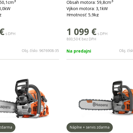
3
3
 50,1cm
Obsah motora: 59,8cm
3,0kW
Výkon motora: 3,1kW
g
Hmotnosť: 5,9kg
- 50cm
dĺžka lišty: 33 - 60 cm
€
1 099
€
s DPH
s DPH
893,50 €
bez DPH
Obj. číslo:
9676908-35
Na predajni
Obj. čís
 zdarma
Náplne + servis zdarma