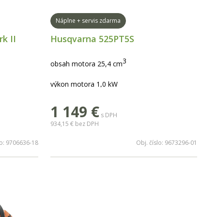
Náplne + servis zdarma
k II
Husqvarna 525PT5S
3
obsah motora 25,4 cm
výkon motora 1,0 kW
dĺžka lišty 10" 25 cm
1 149
€
s DPH
934,15 €
bez DPH
lo:
9706636-18
Obj. číslo:
9673296-01