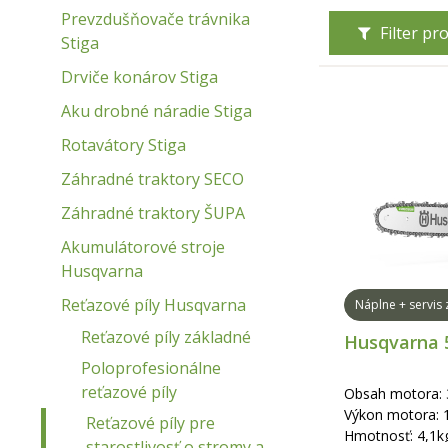
Prevzdušňovače trávnika
Filter p
Stiga
Drviče konárov Stiga
Aku drobné náradie Stiga
Rotavátory Stiga
Záhradné traktory SECO
Záhradné traktory ŠUPA
Akumulátorové stroje
Husqvarna
Reťazové píly Husqvarna
Náplne + servis
Reťazové píly základné
Husqvarna 
Poloprofesionálne
reťazové píly
Obsah motora:
Výkon motora: 
Reťazové píly pre
Hmotnosť: 4,1k
starostlivosť o stromy a