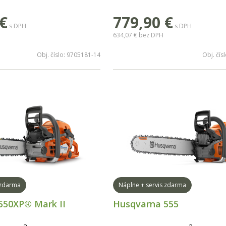
Dĺžka lišty: 15"
€
779,90
€
s DPH
s DPH
634,07 €
bez DPH
Obj. číslo:
9705181-14
Obj. čís
 zdarma
Náplne + servis zdarma
550XP® Mark II
Husqvarna 555