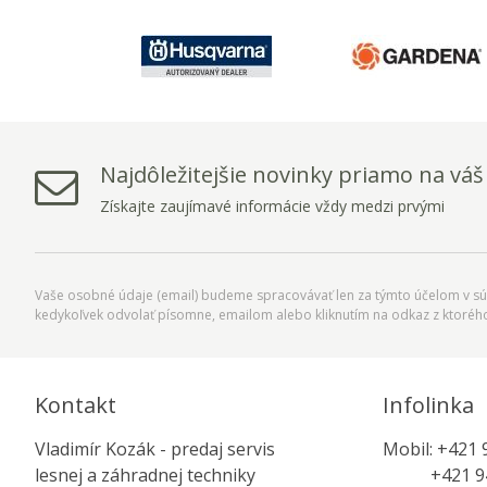
Najdôležitejšie novinky priamo na váš
Získajte zaujímavé informácie vždy medzi prvými
Vaše osobné údaje (email) budeme spracovávať len za týmto účelom v súl
kedykoľvek odvolať písomne, emailom alebo kliknutím na odkaz z ktoréh
Kontakt
Infolinka
Vladimír Kozák - predaj servis
Mobil: +421 
lesnej a záhradnej techniky
+421 944