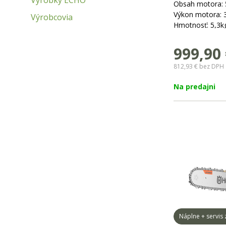
Výrobky ECHO
Obsah motora:
Výkon motora: 
Výrobcovia
Hmotnosť: 5,3k
Dĺžka lišty: 33 
999,90
812,93 €
bez DPH
Na predajni
Náplne + servis