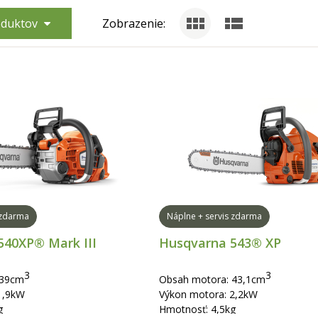
roduktov
Zobrazenie:
 zdarma
Náplne + servis zdarma
540XP® Mark III
Husqvarna 543® XP
3
3
 39cm
Obsah motora: 43,1cm
1,9kW
Výkon motora: 2,2kW
g
Hmotnosť: 4,5kg