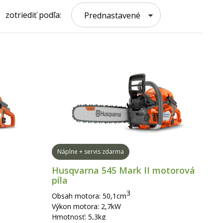
zotriediť podľa:
Prednastavené
Náplne + servis zdarma
Husqvarna 545 Mark II motorová
píla
3
Obsah motora: 50,1cm
Výkon motora: 2,7kW
Hmotnosť: 5,3kg