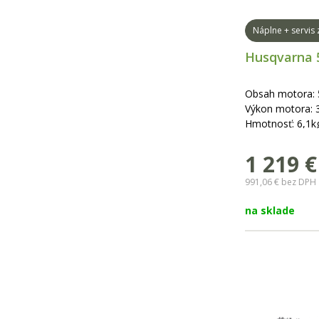
Náplne + servis
Husqvarna 
Obsah motora:
Výkon motora: 
Hmotnosť: 6,1k
dĺžka lišty: 38-
1 219
€
991,06 €
bez DPH
na sklade