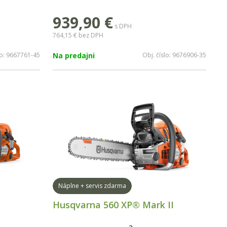
Dĺžka lišty: 15"/38 cm
939,90
€
s DPH
764,15 €
bez DPH
lo:
9667761-45
Na predajni
Obj. číslo:
9676906-35
Náplne + servis zdarma
Husqvarna 560 XP® Mark II