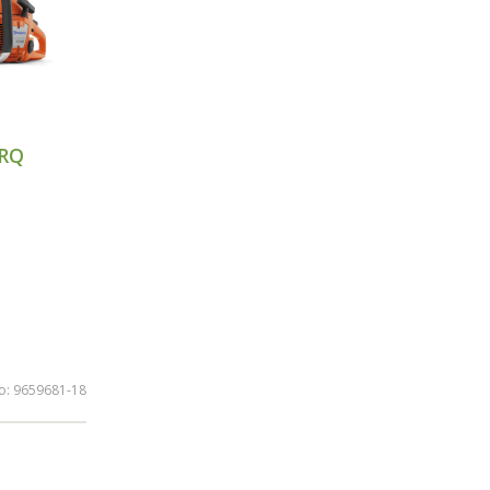
ORQ
lo:
9659681-18