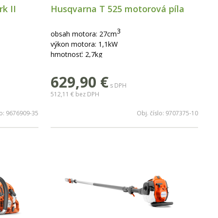
k II
Husqvarna T 525 motorová píla
3
obsah motora: 27cm
výkon motora: 1,1kW
hmotnosť: 2,7kg
dĺžka lišty: 10"
629,90
€
s DPH
512,11 €
bez DPH
lo:
9676909-35
Obj. číslo:
9707375-10