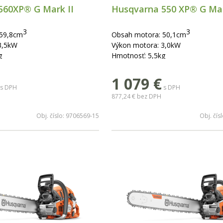
560XP® G Mark II
Husqvarna 550 XP® G Mar
3
3
 59,8cm
Obsah motora: 50,1cm
3,5kW
Výkon motora: 3,0kW
g
Hmotnosť: 5,5kg
- 60cm
Dĺžka lišty: 33 - 50cm
1 079
€
väť
Vyhrievaná rukoväť
s DPH
s DPH
877,24 €
bez DPH
Obj. číslo:
9706569-15
Obj. čís