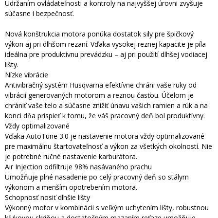
Udržaním ovládateľnosti a kontroly na najvyššej úrovni zvyšuje
súčasne i bezpečnosť.
Nová konštrukcia motora ponúka dostatok sily pre špičkový
výkon aj pri dlhšom rezaní. Vďaka vysokej reznej kapacite je píla
ideálna pre produktívnu prevádzku – aj pri použití dlhšej vodiacej
lišty.
Nízke vibrácie
Antivibračný systém Husqvarna efektívne chráni vaše ruky od
vibrácií generovaných motorom a reznou časťou. Účelom je
chrániť vaše telo a súčasne znížiť únavu vašich ramien a rúk a na
konci dňa prispieť k tomu, že váš pracovný deň bol produktívny.
Vždy optimalizované
Vďaka AutoTune 3.0 je nastavenie motora vždy optimalizované
pre maximálnu štartovateľnosť a výkon za všetkých okolností. Nie
je potrebné ručné nastavenie karburátora.
Air Injection odfiltruje 98% nasávaného prachu
Umožňuje plné nasadenie po celý pracovný deň so stálym
výkonom a menším opotrebením motora.
Schopnosť nosiť dlhšie lišty
Výkonný motor v kombinácii s veľkým uchytením lišty, robustnou
kľukovou skriňou a dostatočným mazaním reťaze umožňuje