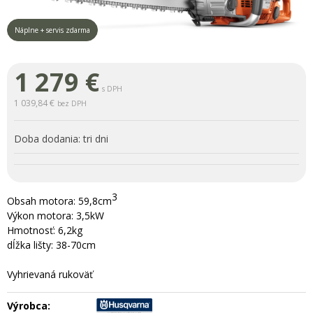
Náplne + servis zdarma
1 279
€
s DPH
1 039,84 €
bez DPH
Doba dodania:
tri dni
3
Obsah motora: 59,8cm
Výkon motora: 3,5kW
Hmotnosť: 6,2kg
dĺžka lišty: 38-70cm
Vyhrievaná rukoväť
Výrobca: