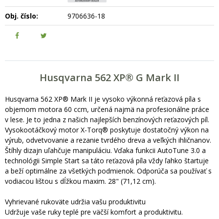
Obj. číslo:
9706636-18
Husqvarna 562 XP® G Mark II
Husqvarna 562 XP® Mark II je vysoko výkonná reťazová píla s
objemom motora 60 ccm, určená najmä na profesionálne práce
v lese. Je to jedna z našich najlepších benzínových reťazových píl.
Vysokootáčkový motor X-Torq® poskytuje dostatočný výkon na
výrub, odvetvovanie a rezanie tvrdého dreva a veľkých ihličnanov.
Štíhly dizajn uľahčuje manipuláciu. Vďaka funkcii AutoTune 3.0 a
technológii Simple Start sa táto reťazová píla vždy ľahko štartuje
a beží optimálne za všetkých podmienok. Odporúča sa používať s
vodiacou lištou s dĺžkou maxim. 28" (71,12 cm).
Vyhrievané rukoväte udržia vašu produktivitu
Udržuje vaše ruky teplé pre väčší komfort a produktivitu.