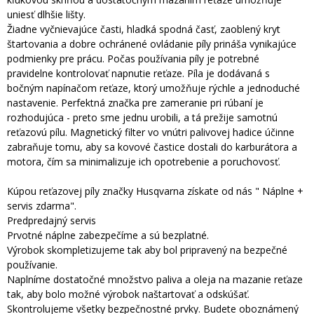
uniesť dlhšie lišty.
Žiadne vyčnievajúce časti, hladká spodná časť, zaoblený kryt
štartovania a dobre ochránené ovládanie píly prináša vynikajúce
podmienky pre prácu. Počas používania píly je potrebné
pravidelne kontrolovať napnutie reťaze. Píla je dodávaná s
bočným napínačom reťaze, ktorý umožňuje rýchle a jednoduché
nastavenie. Perfektná značka pre zameranie pri rúbaní je
rozhodujúca - preto sme jednu urobili, a tá prežije samotnú
reťazovú pílu. Magnetický filter vo vnútri palivovej hadice účinne
zabraňuje tomu, aby sa kovové častice dostali do karburátora a
motora, čím sa minimalizuje ich opotrebenie a poruchovosť.
Kúpou reťazovej píly značky Husqvarna získate od nás " Náplne +
servis zdarma".
Predpredajný servis
Prvotné náplne zabezpečíme a sú bezplatné.
Výrobok skompletizujeme tak aby bol pripravený na bezpečné
používanie.
Naplníme dostatočné množstvo paliva a oleja na mazanie reťaze
tak, aby bolo možné výrobok naštartovať a odskúšať.
Skontrolujeme všetky bezpečnostné prvky. Budete oboznámený