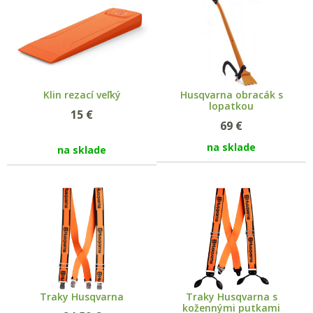
Klin rezací veľký
Husqvarna obracák s
lopatkou
15
€
69
€
na sklade
na sklade
Traky Husqvarna
Traky Husqvarna s
kožennými putkami