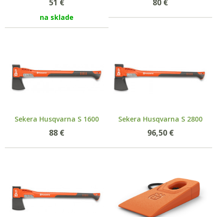
51
€
80
€
na sklade
Sekera Husqvarna S 1600
Sekera Husqvarna S 2800
88
€
96,50
€