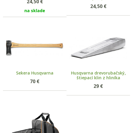
24,50
€
24,50
€
na sklade
Sekera Husqvarna
Husqvarna drevorubačský,
štiepací klin z hliníka
70
€
29
€