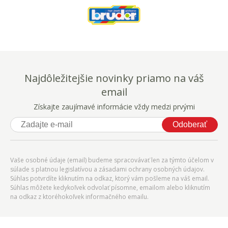
Najdôležitejšie novinky priamo na váš
email
Získajte zaujímavé informácie vždy medzi prvými
Odoberať
Vaše osobné údaje (email) budeme spracovávať len za týmto účelom v
súlade s platnou legislatívou a zásadami ochrany osobných údajov.
Súhlas potvrdíte kliknutím na odkaz, ktorý vám pošleme na váš email.
Súhlas môžete kedykoľvek odvolať písomne, emailom alebo kliknutím
na odkaz z ktoréhokoľvek informačného emailu.