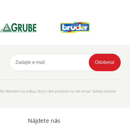
Odoberať
íte kliknutím na odkaz, ktorý vám pošleme na váš email. Súhlas môžete
Nájdete nás