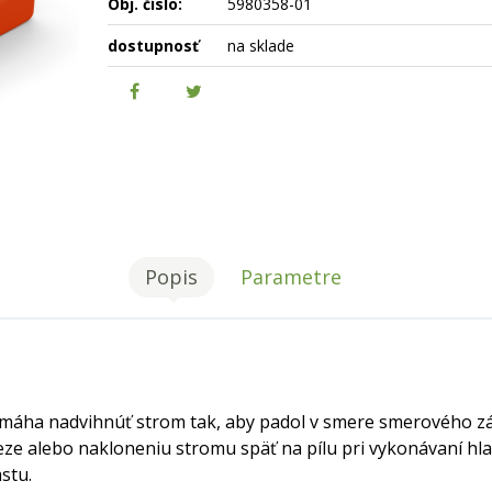
Obj. číslo:
5980358-01
dostupnosť
na sklade
Popis
Parametre
pomáha nadvihnúť strom tak, aby padol v smere smerového z
v reze alebo nakloneniu stromu späť na pílu pri vykonávaní h
stu.