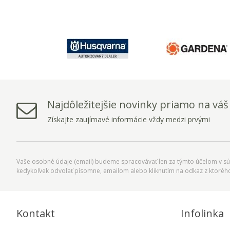
Najdôležitejšie novinky priamo na váš
Získajte zaujímavé informácie vždy medzi prvými
Vaše osobné údaje (email) budeme spracovávať len za týmto účelom v súl
kedykoľvek odvolať písomne, emailom alebo kliknutím na odkaz z ktoréh
Kontakt
Infolinka