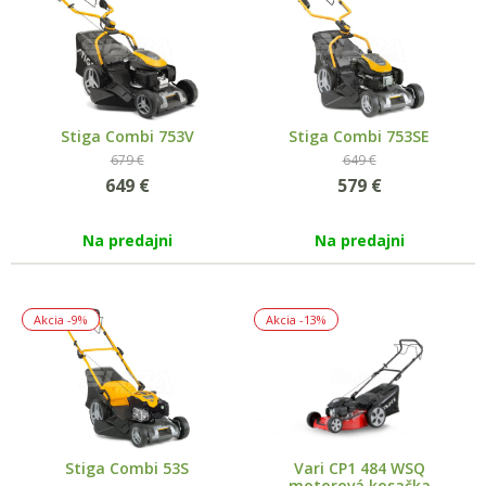
Stiga Combi 753V
Stiga Combi 753SE
679 €
649 €
649
€
579
€
Na predajni
Na predajni
Akcia
-9%
Akcia
-13%
Stiga Combi 53S
Vari CP1 484 WSQ
motorová kosačka