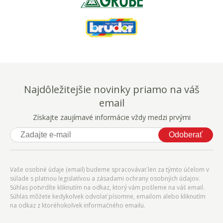
Najdôležitejšie novinky priamo na váš
email
Získajte zaujímavé informácie vždy medzi prvými
Odoberať
Vaše osobné údaje (email) budeme spracovávať len za týmto účelom v
súlade s platnou legislatívou a zásadami ochrany osobných údajov.
Súhlas potvrdíte kliknutím na odkaz, ktorý vám pošleme na váš email.
Súhlas môžete kedykoľvek odvolať písomne, emailom alebo kliknutím
na odkaz z ktoréhokoľvek informačného emailu.