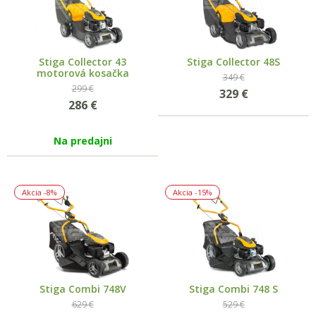
Stiga Collector 43
Stiga Collector 48S
motorová kosačka
349 €
299 €
329
€
286
€
Na predajni
Akcia
-8%
Akcia
-15%
Stiga Combi 748V
Stiga Combi 748 S
629 €
529 €