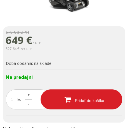
679 €
s DPH
649
€
s DPH
527,64 €
bez DPH
Doba dodania:
na sklade
Na predajni
+
ks
Pridať do košíka
-