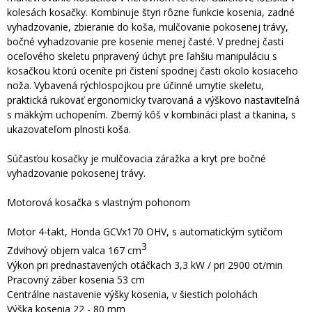
kolesách kosačky. Kombinuje štyri rôzne funkcie kosenia, zadné
vyhadzovanie, zbieranie do koša, mulčovanie pokosenej trávy,
bočné vyhadzovanie pre kosenie menej časté. V prednej časti
oceľového skeletu pripravený úchyt pre ľahšiu manipuláciu s
kosačkou ktorú oceníte pri čistení spodnej časti okolo kosiaceho
noža. Vybavená rýchlospojkou pre účinné umytie skeletu,
praktická rukoväť ergonomicky tvarovaná a výškovo nastaviteľná
s mäkkým uchopením. Zberný kôš v kombináci plast a tkanina, s
ukazovateľom plnosti koša.
Súčasťou kosačky je mulčovacia záražka a kryt pre bočné
vyhadzovanie pokosenej trávy.
Motorová kosačka s vlastným pohonom
Motor 4-takt, Honda GCVx170 OHV, s automatickým sytičom
3
Zdvihový objem valca 167 cm
Výkon pri prednastavených otáčkach 3,3 kW / pri 2900 ot/min
Pracovný záber kosenia 53 cm
Centrálne nastavenie výšky kosenia, v šiestich polohách
Výška kosenia 22 - 80 mm