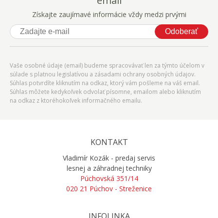
email
Získajte zaujímavé informácie vždy medzi prvými
Odoberať
Vaše osobné údaje (email) budeme spracovávať len za týmto účelom v
súlade s platnou legislatívou a zásadami ochrany osobných údajov.
Súhlas potvrdíte kliknutím na odkaz, ktorý vám pošleme na váš email.
Súhlas môžete kedykoľvek odvolať písomne, emailom alebo kliknutím
na odkaz z ktoréhokoľvek informačného emailu.
KONTAKT
Vladimír Kozák - predaj servis
lesnej a záhradnej techniky
Púchovská 351/14
020 21 Púchov - Streženice
INFOLINKA