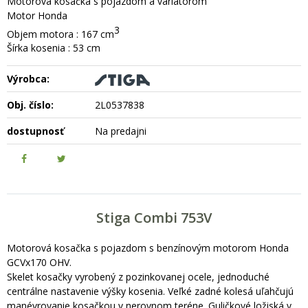
Motorová kosačka s pojazdom a variátorom
Motor Honda
3
Objem motora : 167 cm
Šírka kosenia : 53 cm
Výrobca:
Obj. číslo:
2L0537838
dostupnosť
Na predajni
Stiga Combi 753V
Motorová kosačka s pojazdom s benzínovým motorom Honda
GCVx170 OHV.
Skelet kosačky vyrobený z pozinkovanej ocele, jednoduché
centrálne nastavenie výšky kosenia. Veľké zadné kolesá uľahčujú
manévrovanie kosačkou v nerovnom teréne. Guličkové ložiská v