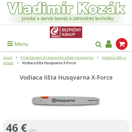
Menu
Úvod
Príslušenstvo k reťazovým pílam Husqvarna
Vodiace lišty a
reťaze
Vodiaca lišta Husqvarna X-Force
Vodiaca lišta Husqvarna X-Force
46
€
s DPH