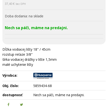
37,40 €
bez DPH
Doba dodania:
na sklade
Nech sa páči, máme na predajni.
Dĺžka vodiacej lišty 18" / 45cm
rozstup reťaze 3/8"
šírka vodiacej drážky v lište 1,5mm
malé uchytenie lišty
Výrobca:
Obj. číslo:
5859434-68
dostupnosť
Nech sa páči, máme na predajni.