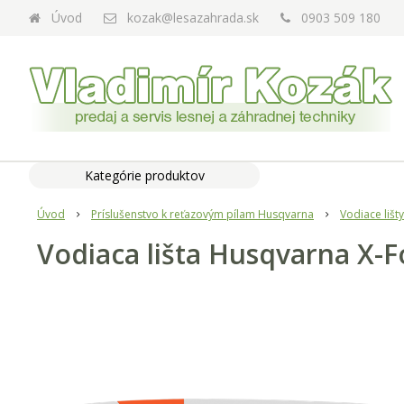
Úvod
kozak@lesazahrada.sk
0903 509 180
Kategórie produktov
Úvod
Príslušenstvo k reťazovým pílam Husqvarna
Vodiace lišty
Vodiaca lišta Husqvarna X-F