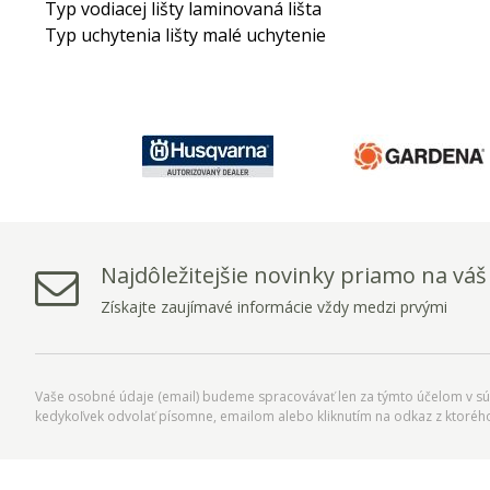
Typ vodiacej lišty laminovaná lišta
Typ uchytenia lišty malé uchytenie
Najdôležitejšie novinky priamo na váš
Získajte zaujímavé informácie vždy medzi prvými
Vaše osobné údaje (email) budeme spracovávať len za týmto účelom v súl
kedykoľvek odvolať písomne, emailom alebo kliknutím na odkaz z ktoréh