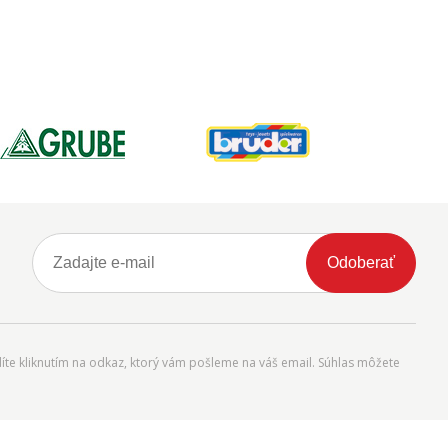
Odoberať
íte kliknutím na odkaz, ktorý vám pošleme na váš email. Súhlas môžete