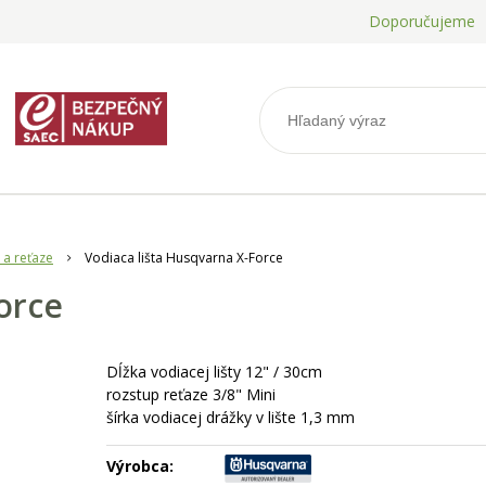
Doporučujeme
 a reťaze
Vodiaca lišta Husqvarna X-Force
orce
Dĺžka vodiacej lišty 12" / 30cm
rozstup reťaze 3/8" Mini
šírka vodiacej drážky v lište 1,3 mm
Výrobca: