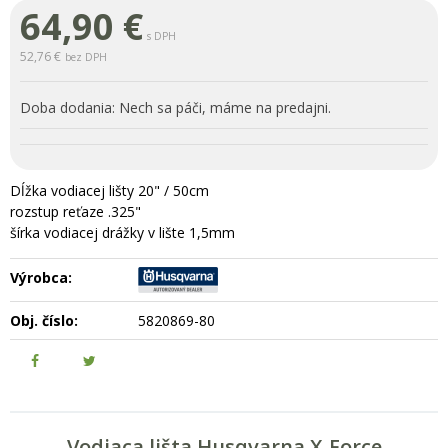
64,90
€
s DPH
52,76 €
bez DPH
Doba dodania:
Nech sa páči, máme na predajni.
Dĺžka vodiacej lišty 20" / 50cm
rozstup reťaze .325"
šírka vodiacej drážky v lište 1,5mm
Výrobca:
Obj. číslo:
5820869-80
Vodiaca lišta Husqvarna X-Force