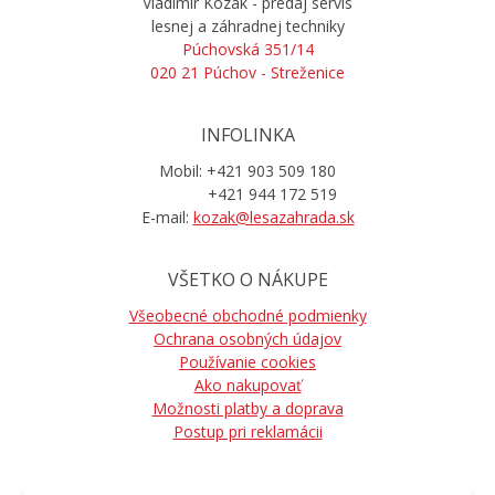
Vladimír Kozák - predaj servis
lesnej a záhradnej techniky
Púchovská 351/14
020 21 Púchov - Streženice
INFOLINKA
Mobil: +421 903 509 180
+421 944 172 519
E-mail:
kozak@lesazahrada.sk
VŠETKO O NÁKUPE
Všeobecné obchodné podmienky
Ochrana osobných údajov
Používanie cookies
Ako nakupovať
Možnosti platby a doprava
Postup pri reklamácii