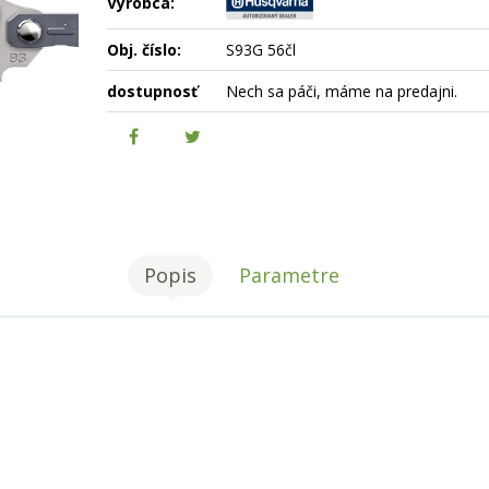
Výrobca:
Obj. číslo:
S93G 56čl
dostupnosť
Nech sa páči, máme na predajni.
Popis
Parametre