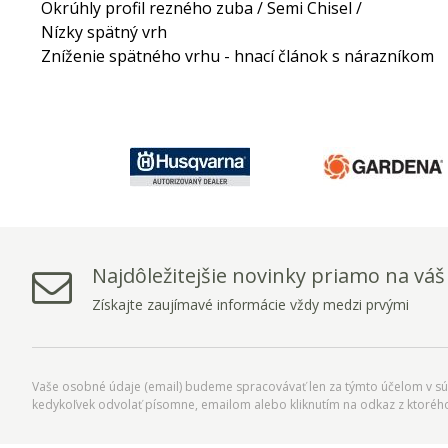
Okrúhly profil rezného zuba / Semi Chisel /
Nízky spätný vrh
Zníženie spätného vrhu - hnací článok s nárazníkom
Najdôležitejšie novinky priamo na váš
Získajte zaujímavé informácie vždy medzi prvými
Vaše osobné údaje (email) budeme spracovávať len za týmto účelom v súl
kedykoľvek odvolať písomne, emailom alebo kliknutím na odkaz z ktoréh