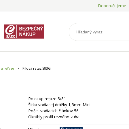
Doporučujeme
 a reťaze
Pílová reťaz S93G
Rozstup reťaze 3/8"
Šírka vodiacej drážky 1,3mm Mini
Počet vodiacich článkov 56
Okrúhly profil rezného zuba