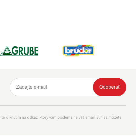
Odoberať
íte kliknutím na odkaz, ktorý vám pošleme na váš email. Súhlas môžete