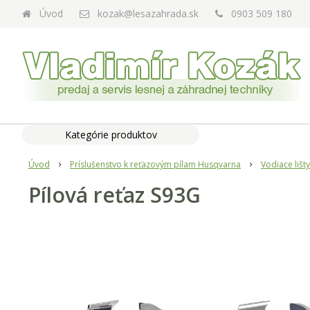
Úvod
kozak@lesazahrada.sk
0903 509 180
Kategórie produktov
Úvod
Príslušenstvo k reťazovým pílam Husqvarna
Vodiace lišty
Pílová reťaz S93G