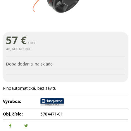
57
€
s DPH
46,34 €
bez DPH
Doba dodania:
na sklade
Plnoautomatická, bez závitu
Výrobca:
Obj. číslo:
5784471-01