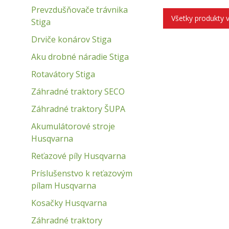
Prevzdušňovače trávnika
Všetky produkty 
Stiga
Drviče konárov Stiga
Aku drobné náradie Stiga
Rotavátory Stiga
Záhradné traktory SECO
Záhradné traktory ŠUPA
Akumulátorové stroje
Husqvarna
Reťazové píly Husqvarna
Príslušenstvo k reťazovým
pílam Husqvarna
Kosačky Husqvarna
Záhradné traktory