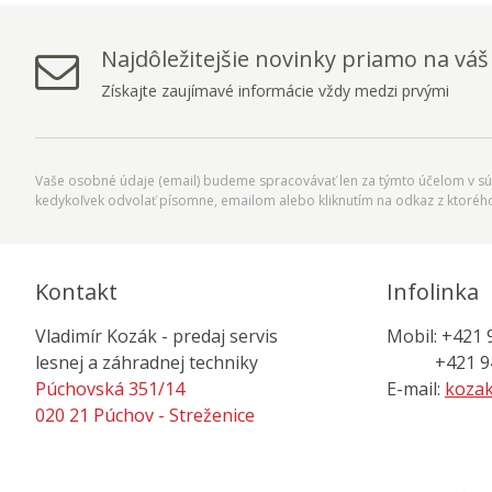
Najdôležitejšie novinky priamo na váš
Získajte zaujímavé informácie vždy medzi prvými
Vaše osobné údaje (email) budeme spracovávať len za týmto účelom v súl
kedykoľvek odvolať písomne, emailom alebo kliknutím na odkaz z ktoréh
Kontakt
Infolinka
Vladimír Kozák - predaj servis
Mobil: +421 
lesnej a záhradnej techniky
+421 944
Púchovská 351/14
E-mail:
kozak
020 21 Púchov - Streženice