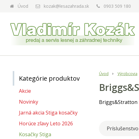
Úvod
kozak@lesazahrada.sk
0903 509 180
Úvod
Výrobcovia
Kategórie produktov
Briggs&S
Akcie
Novinky
Briggs&Stratton 
Jarná akcia Stiga kosačky
Horúce zľavy Leto 2026
Príslušenstvo
Kosačky Stiga