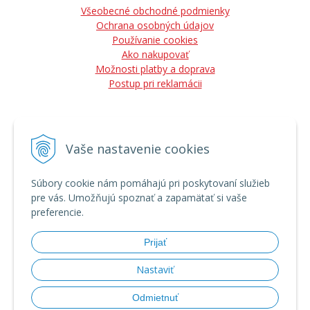
Všeobecné obchodné podmienky
Ochrana osobných údajov
Používanie cookies
Ako nakupovať
Možnosti platby a doprava
Postup pri reklamácii
Vaše nastavenie cookies
NÁJDETE NÁS
Súbory cookie nám pomáhajú pri poskytovaní služieb
pre vás. Umožňujú spoznať a zapamätať si vaše
preferencie.
Prijať
Nastaviť
Odmietnuť
© 2026 Vladimír Kozák - lesná a záhradná technika, predaj, servis •
tvorba