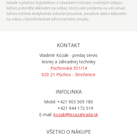
súlade s platnou legislatívou a zásadami ochrany osobných údajov.
Súhlas potvrdíte kliknutím na odkaz, ktorý vám pošleme na váš email.
Súhlas môžete kedykoľvek odvolať písomne, emailom alebo kliknutím
na odkaz z ktoréhokoľvek informačného emailu.
KONTAKT
Vladimír Kozák - predaj servis
lesnej a záhradnej techniky
Púchovská 351/14
020 21 Púchov - Streženice
INFOLINKA
Mobil: +421 903 509 180
+421 944 172 519
E-mail:
kozak@lesazahrada.sk
VŠETKO O NÁKUPE