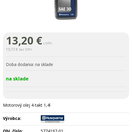
13,20
€
s DPH
10,73 €
bez DPH
Doba dodania:
na sklade
na sklade
Motorový olej 4-takt 1,4l
Výrobca:
Obj. číslo:
5774197-01