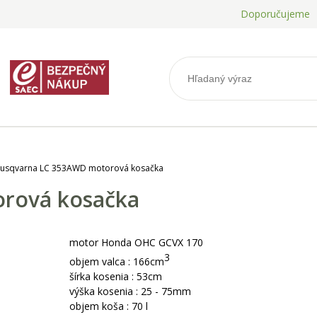
Doporučujeme
usqvarna LC 353AWD motorová kosačka
rová kosačka
motor Honda OHC GCVX 170
3
objem valca : 166cm
šírka kosenia : 53cm
výška kosenia : 25 - 75mm
objem koša : 70 l