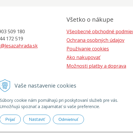
Všetko o nákupe
903 509 180
Všeobecné obchodné podmie
 172 519
Ochrana osobných údajov
@lesazahrada.sk
Používanie cookies
Ako nakupovať
Možnosti platby a doprava
Postup pri reklamácii
Vaše nastavenie cookies
Súbory cookie nám pomáhajú pri poskytovaní služieb pre vás.
Umožňujú spoznať a zapamätať si vaše preferencie.
Nastaviť
Prijať
Odmietnuť
áhradná technika, predaj, servis •
tvorba eshopu cez UNIobchod
,
web