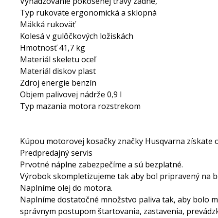
Vyhadzovanie pokosenej trávy zadné,
Typ rukoväte ergonomická a sklopná
Mäkká rukoväť
Kolesá v gulôčkových ložiskách
Hmotnosť 41,7 kg
Materiál skeletu oceľ
Materiál diskov plast
Zdroj energie benzín
Objem palivovej nádrže 0,9 l
Typ mazania motora rozstrekom
Kúpou motorovej kosačky značky Husqvarna získate od
Predpredajný servis
Prvotné náplne zabezpečíme a sú bezplatné.
Výrobok skompletizujeme tak aby bol pripravený na b
Naplníme olej do motora.
Naplníme dostatočné množstvo paliva tak, aby bolo 
správnym postupom štartovania, zastavenia, prevádzk