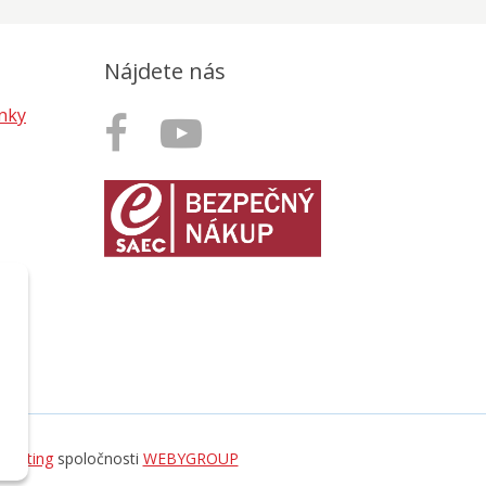
Nájdete nás
nky
hosting
spoločnosti
WEBYGROUP