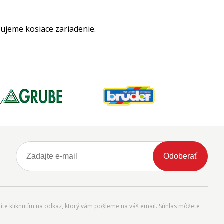
ujeme kosiace zariadenie.
Odoberať
íte kliknutím na odkaz, ktorý vám pošleme na váš email. Súhlas môžete