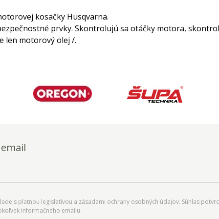
motorovej kosačky Husqvarna.
 bezpečnostné prvky. Skontrolujú sa otáčky motora, skontrol
len motorový olej /.
 email
ade s platnou legislatívou a zásadami ochrany osobných údajov. Súhlas potvrd
okoľvek informačného emailu.