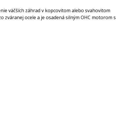
nie väčších záhrad v kopcovitom alebo svahovitom
zo zváranej ocele a je osadená silným OHC motorom s