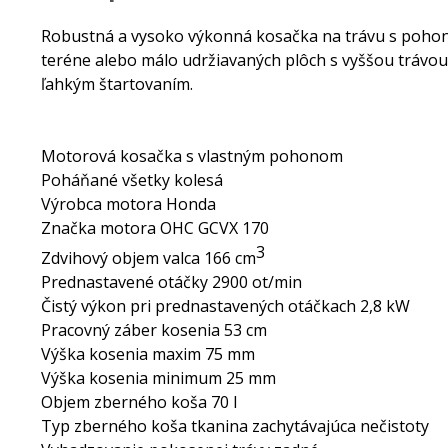
Robustná a vysoko výkonná kosačka na trávu s pohono
teréne alebo málo udržiavaných plôch s vyššou trávo
ľahkým štartovaním.
Motorová kosačka s vlastným pohonom
Poháňané všetky kolesá
Výrobca motora Honda
Značka motora OHC GCVX 170
3
Zdvihový objem valca 166 cm
Prednastavené otáčky 2900 ot/min
Čistý výkon pri prednastavených otáčkach 2,8 kW
Pracovný záber kosenia 53 cm
Výška kosenia maxim 75 mm
Výška kosenia minimum 25 mm
Objem zberného koša 70 l
Typ zberného koša tkanina zachytávajúca nečistoty