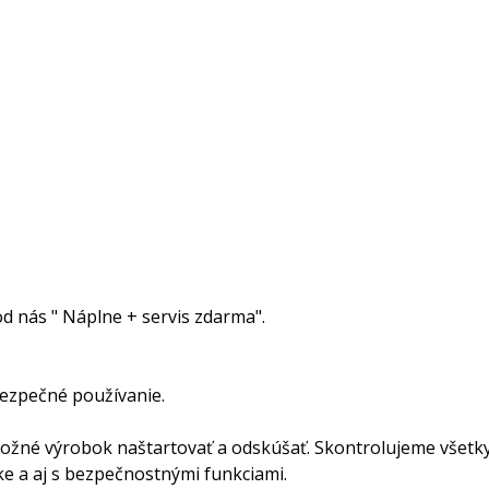
 nás " Náplne + servis zdarma".
ezpečné používanie.
možné výrobok naštartovať a odskúšať. Skontrolujeme všet
e a aj s bezpečnostnými funkciami.