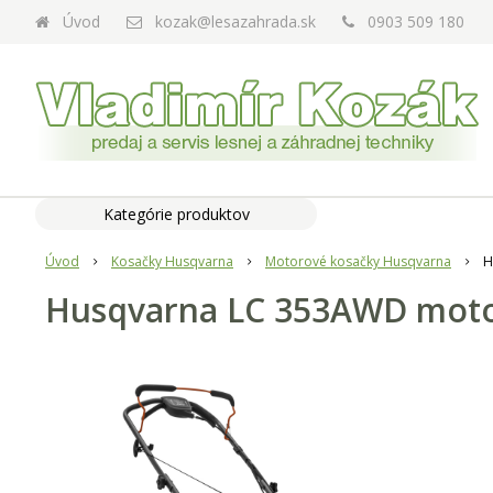
Úvod
kozak@lesazahrada.sk
0903 509 180
Kategórie produktov
Úvod
Kosačky Husqvarna
Motorové kosačky Husqvarna
H
Husqvarna LC 353AWD moto