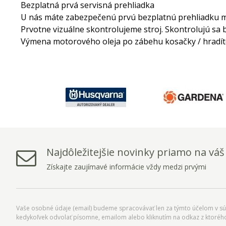
Bezplatná prvá servisná prehliadka
U nás máte zabezpečenú prvú bezplatnú prehliadku 
Prvotne vizuálne skontrolujeme stroj. Skontrolujú sa
Výmena motorového oleja po zábehu kosačky / hradíte 
Najdôležitejšie novinky priamo na váš
Získajte zaujímavé informácie vždy medzi prvými
Vaše osobné údaje (email) budeme spracovávať len za týmto účelom v súl
kedykoľvek odvolať písomne, emailom alebo kliknutím na odkaz z ktoréh