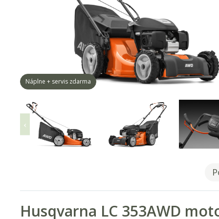
Náplne + servis zdarma
P
Husqvarna LC 353AWD moto