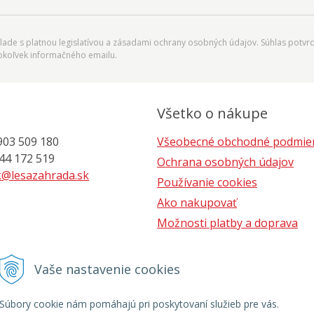
ade s platnou legislatívou a zásadami ochrany osobných údajov. Súhlas potvrd
okoľvek informačného emailu.
Všetko o nákupe
903 509 180
Všeobecné obchodné podmie
 172 519
Ochrana osobných údajov
@lesazahrada.sk
Používanie cookies
Ako nakupovať
Možnosti platby a doprava
Postup pri reklamácii
Vaše nastavenie cookies
Súbory cookie nám pomáhajú pri poskytovaní služieb pre vás.