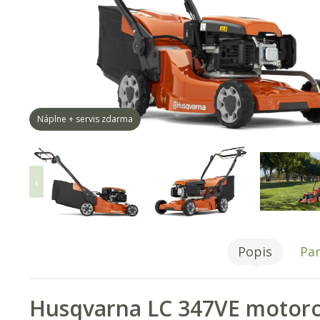
Náplne + servis zdarma
Popis
Pa
Husqvarna LC 347VE motor