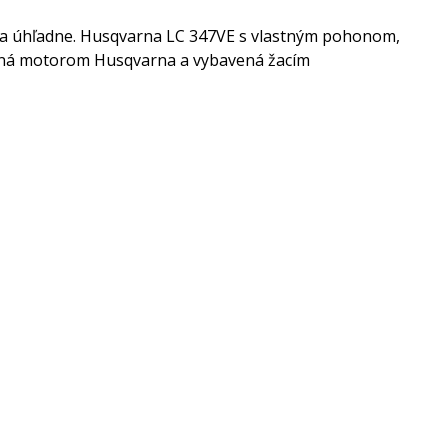
to a úhľadne. Husqvarna LC 347VE s vlastným pohonom,
áňaná motorom Husqvarna a vybavená žacím