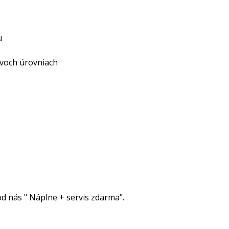
u
dvoch úrovniach
 nás " Náplne + servis zdarma".