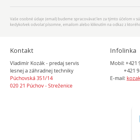
Vaše osobné údaje (email) budeme spracovávať len za týmto účelom v súl
kedykoľvek odvolať písomne, emailom alebo kliknutím na odkaz z ktoréh
Kontakt
Infolinka
Vladimír Kozák - predaj servis
Mobil: +421 
lesnej a záhradnej techniky
+421 944
Púchovská 351/14
E-mail:
kozak
020 21 Púchov - Streženice