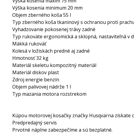
Výška kosenia maxim 75 mm
Výška kosenia minimum 20 mm
Objem zberného koša 55 l
Typ zberného koša tkaninový s ochranou proti prach
Vyhadzovanie pokosenej trávy zadné
Typ rukoväte ergonomická a sklopná, nastaviteľná v 
Mäkká rukoväť
Kolesá v ložiskách predné aj zadné
Hmotnosť 32 kg
Materiál skeletu kompozitný materiál
Materiál diskov plast
Zdroj energie benzín
Objem palivovej nádrže 1 l
Typ mazania motora rozstrekom
Kúpou motorovej kosačky značky Husqvarna získate od
Predpredajný servis
Prvotné náplne zabezpečíme a sú bezplatné.