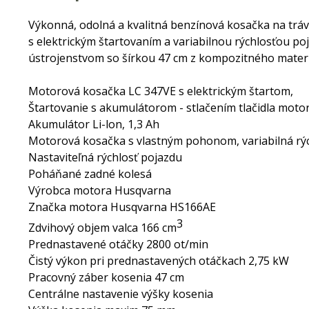
Výkonná, odolná a kvalitná benzínová kosačka na tráv
s elektrickým štartovaním a variabilnou rýchlosťou 
ústrojenstvom so šírkou 47 cm z kompozitného materi
Motorová kosačka LC 347VE s elektrickým štartom,
Štartovanie s akumulátorom - stlačením tlačidla motor
Akumulátor Li-lon, 1,3 Ah
Motorová kosačka s vlastným pohonom, variabilná rý
Nastaviteľná rýchlosť pojazdu
Poháňané zadné kolesá
Výrobca motora Husqvarna
Značka motora Husqvarna HS166AE
3
Zdvihový objem valca 166 cm
Prednastavené otáčky 2800 ot/min
Čistý výkon pri prednastavených otáčkach 2,75 kW
Pracovný záber kosenia 47 cm
Centrálne nastavenie výšky kosenia