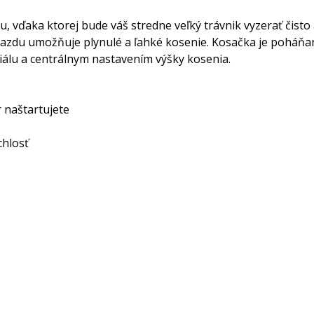
u, vďaka ktorej bude váš stredne veľký trávnik vyzerať čis
pojazdu umožňuje plynulé a ľahké kosenie. Kosačka je poh
álu a centrálnym nastavením výšky kosenia.
 naštartujete
chlosť