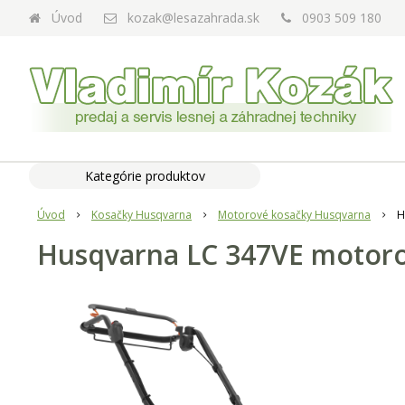
Úvod
kozak@lesazahrada.sk
0903 509 180
Kategórie produktov
Úvod
Kosačky Husqvarna
Motorové kosačky Husqvarna
H
Husqvarna LC 347VE motor