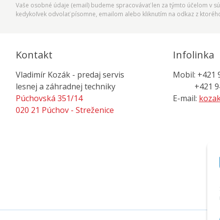
Vaše osobné údaje (email) budeme spracovávať len za týmto účelom v súl
kedykoľvek odvolať písomne, emailom alebo kliknutím na odkaz z ktoréh
Kontakt
Infolinka
Vladimír Kozák - predaj servis
Mobil: +421 
lesnej a záhradnej techniky
+421 944
Púchovská 351/14
E-mail:
kozak
020 21 Púchov - Streženice