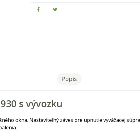
Popis
7930 s vývozku
ného okna. Nastaviteľný záves pre upnutie vyvážacej súprav
balenia.