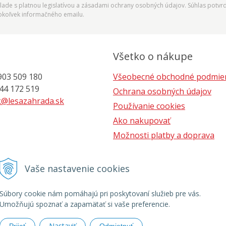
ade s platnou legislatívou a zásadami ochrany osobných údajov. Súhlas potvrd
okoľvek informačného emailu.
Všetko o nákupe
903 509 180
Všeobecné obchodné podmie
 172 519
Ochrana osobných údajov
@lesazahrada.sk
Používanie cookies
Ako nakupovať
Možnosti platby a doprava
Postup pri reklamácii
Vaše nastavenie cookies
Súbory cookie nám pomáhajú pri poskytovaní služieb pre vás.
Umožňujú spoznať a zapamätať si vaše preferencie.
Nastaviť