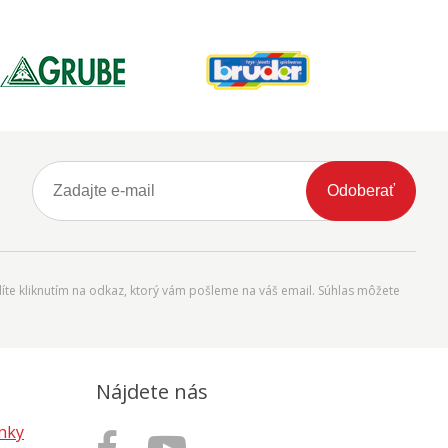
Odoberať
íte kliknutím na odkaz, ktorý vám pošleme na váš email. Súhlas môžete
Nájdete nás
nky