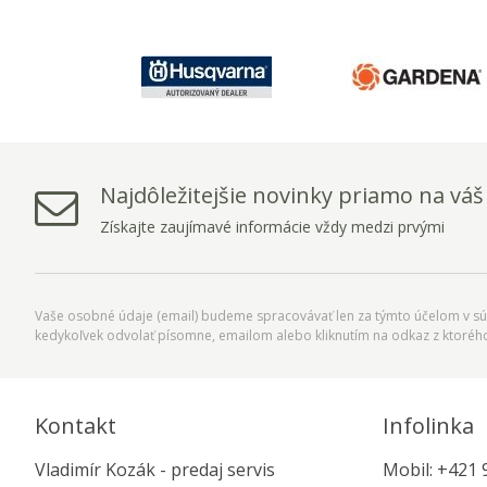
Najdôležitejšie novinky priamo na váš
Získajte zaujímavé informácie vždy medzi prvými
Vaše osobné údaje (email) budeme spracovávať len za týmto účelom v súl
kedykoľvek odvolať písomne, emailom alebo kliknutím na odkaz z ktoréh
Kontakt
Infolinka
Vladimír Kozák - predaj servis
Mobil: +421 